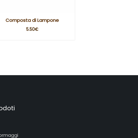
Composta di Lampone
5.50
€
odoti
ormaggi