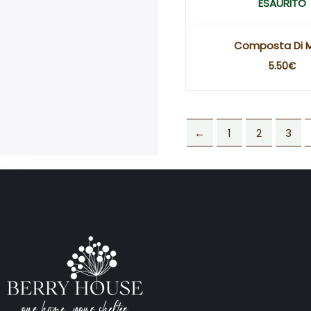
ESAURITO
Composta Di 
5.50
€
←
1
2
3