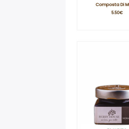
Composta Di Mir
5.50
€