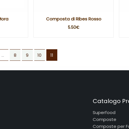
Mora
Composta di Ribes Rosso
5.50
€
…
8
9
10
11
Catalogo Pr
Superfood
Composte
Composte per F