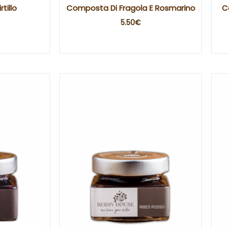
tillo
Composta Di Fragola E Rosmarino
C
5.50
€