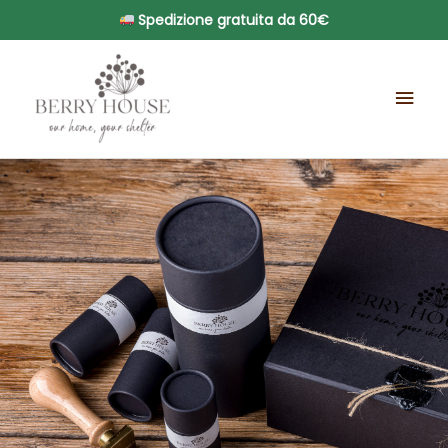
Vai
Spedizione gratuita da 60€
al
Men
contenuto
prin