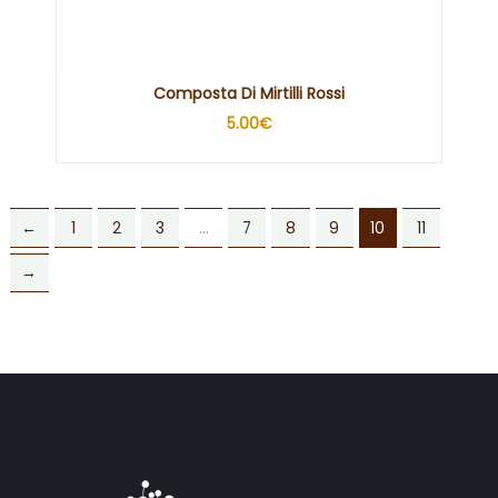
Composta Di Mirtilli Rossi
5.00
€
←
1
2
3
…
7
8
9
10
11
→