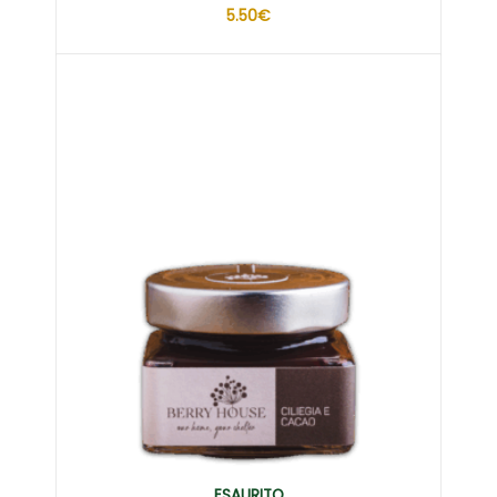
5.50
€
ESAURITO