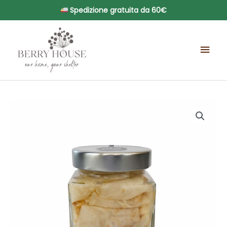
Vai
Spedizione gratuita da 60€
al
Men
contenuto
prin